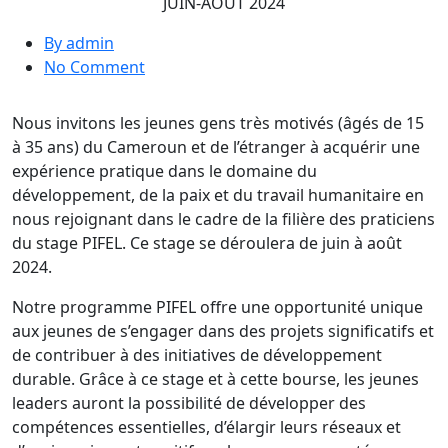
JUIN-AOÛT 2024
By admin
on
No Comment
APPEL
À
Nous invitons les jeunes gens très motivés (âgés de 15
CANDIDATURES
à 35 ans) du Cameroun et de l’étranger à acquérir une
APPEL
expérience pratique dans le domaine du
À
développement, de la paix et du travail humanitaire en
CANDIDATURES
nous rejoignant dans le cadre de la filière des praticiens
POUR
du stage PIFEL. Ce stage se déroulera de juin à août
LE
2024.
STAGE
PROFESSIONNEL
Notre programme PIFEL offre une opportunité unique
LOYOC
aux jeunes de s’engager dans des projets significatifs et
(Programme
de contribuer à des initiatives de développement
PIFEY)
durable. Grâce à ce stage et à cette bourse, les jeunes
JUIN-
leaders auront la possibilité de développer des
AOÛT
compétences essentielles, d’élargir leurs réseaux et