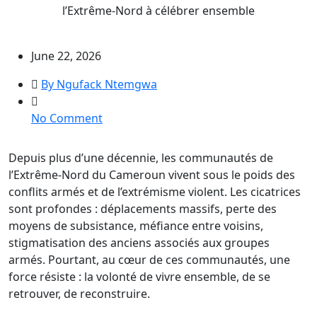
l’Extrême-Nord à célébrer ensemble
June 22, 2026
By Ngufack Ntemgwa
on
No Comment
Festival
Culturel,
Depuis plus d’une décennie, les communautés de
Ludique
l’Extrême-Nord du Cameroun vivent sous le poids des
et
conflits armés et de l’extrémisme violent. Les cicatrices
Sportif
sont profondes : déplacements massifs, perte des
pour
moyens de subsistance, méfiance entre voisins,
la
stigmatisation des anciens associés aux groupes
Paix
armés. Pourtant, au cœur de ces communautés, une
et
force résiste : la volonté de vivre ensemble, de se
la
retrouver, de reconstruire.
Réconciliation