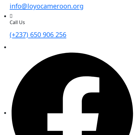
info@loyocameroon.org
Call Us
(+237) 650 906 256