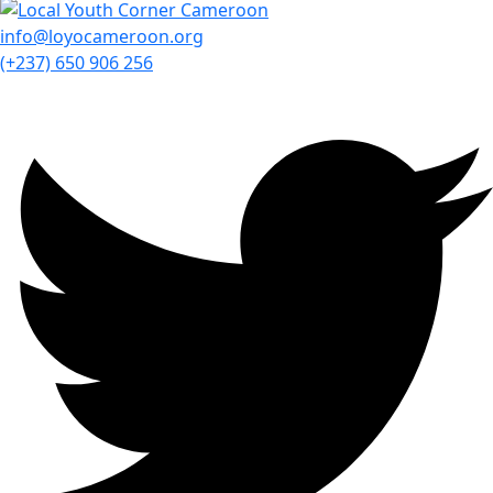
info@loyocameroon.org
(+237) 650 906 256