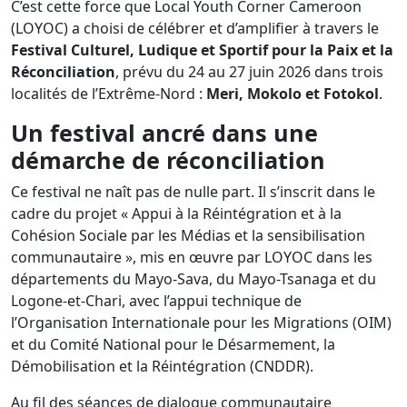
:
C’est cette force que Local Youth Corner Cameroon
LOYOC
(LOYOC) a choisi de célébrer et d’amplifier à travers le
invite
Festival Culturel, Ludique et Sportif pour la Paix et la
les
Réconciliation
, prévu du 24 au 27 juin 2026 dans trois
communautés
localités de l’Extrême-Nord :
Meri, Mokolo et Fotokol
.
de
Un festival ancré dans une
l’Extrême-
démarche de réconciliation
Nord
à
Ce festival ne naît pas de nulle part. Il s’inscrit dans le
célébrer
cadre du projet « Appui à la Réintégration et à la
ensemble
Cohésion Sociale par les Médias et la sensibilisation
communautaire », mis en œuvre par LOYOC dans les
départements du Mayo-Sava, du Mayo-Tsanaga et du
Logone-et-Chari, avec l’appui technique de
l’Organisation Internationale pour les Migrations (OIM)
et du Comité National pour le Désarmement, la
Démobilisation et la Réintégration (CNDDR).
Au fil des séances de dialogue communautaire