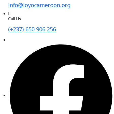
info@loyocameroon.org
Call Us
(+237) 650 906 256