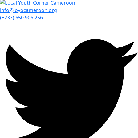
info@loyocameroon.org
(+237) 650 906 256