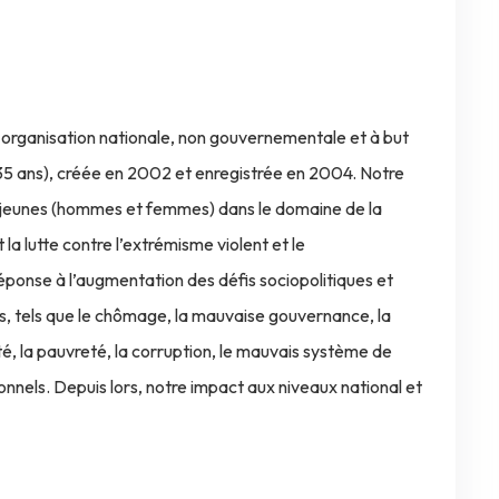
rganisation nationale, non gouvernementale et à but
à 35 ans), créée en 2002 et enregistrée en 2004. Notre
s jeunes (hommes et femmes) dans le domaine de la
t la lutte contre l’extrémisme violent et le
onse à l’augmentation des défis sociopolitiques et
, tels que le chômage, la mauvaise gouvernance, la
té, la pauvreté, la corruption, le mauvais système de
ionnels. Depuis lors, notre impact aux niveaux national et